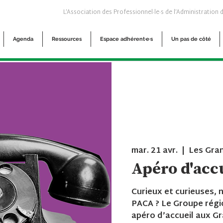
L’Association des Professionnel·le·s de l’Administration 
Agenda
Ressources
Espace adhérent·e·s
Un pas de côté
mar. 21 avr.
  |  
Les Gran
Apéro d'acc
Curieux et curieuses,
PACA ? Le Groupe régi
apéro d’accueil aux Gr