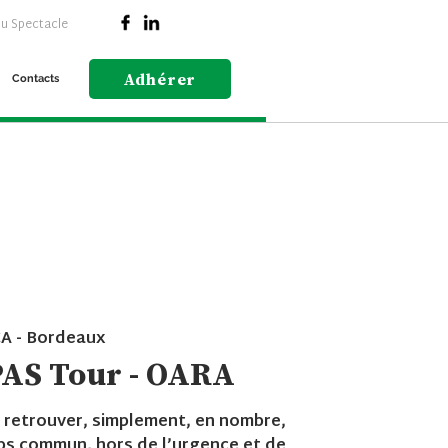
du Spectacle
Adhérer
Contacts
A - Bordeaux
PAS Tour - OARA
 retrouver, simplement, en nombre,
ps commun, hors de l’urgence et de