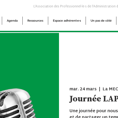
L’Association des Professionnel·le·s de l’Administration 
Agenda
Ressources
Espace adhérent·e·s
Un pas de côté
mar. 24 mars
  |  
La MEC
Journée LA
Une journée pour nous
et de partager un tem