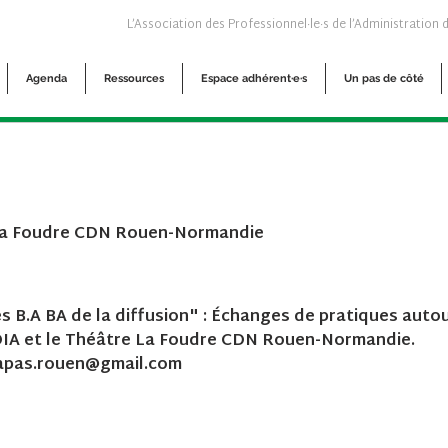
L’Association des Professionnel·le·s de l’Administration 
Agenda
Ressources
Espace adhérent·e·s
Un pas de côté
La Foudre CDN Rouen-Normandie
B.A BA de la diffusion" : Échanges de pratiques autour
ODIA et le Théâtre La Foudre CDN Rouen-Normandie.
 lapas.rouen@gmail.com