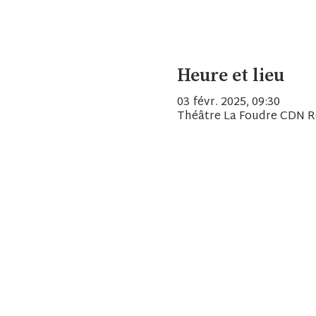
Heure et lieu
03 févr. 2025, 09:30
Théâtre La Foudre CDN 
A propos
Agenda
Ressource
Espace adh
Un pas de 
Contacts