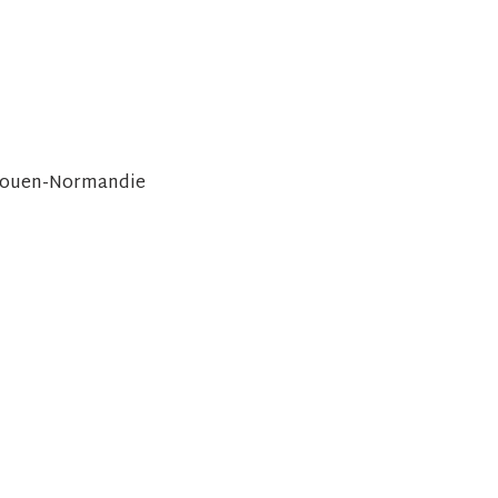
Rouen-Normandie
s
érent·e·s
côté