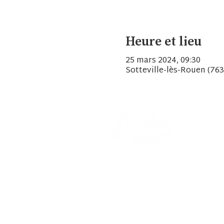
Heure et lieu
25 mars 2024, 09:30
Sotteville-lès-Rouen (763
A propos
Agenda
Ressource
Espace adh
Un pas de 
Contacts