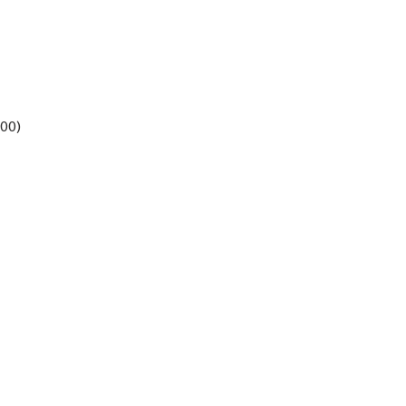
00)
s
érent·e·s
côté