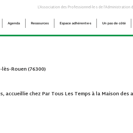
L’Association des Professionnel·le·s de l’Administration 
Agenda
Ressources
Espace adhérent·e·s
Un pas de côté
e-lès-Rouen (76300)
s, accueillie chez Par Tous Les Temps à la Maison des 