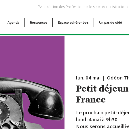
L’Association des Professionnel·le·s de l’Administration 
Agenda
Ressources
Espace adhérent·e·s
Un pas de côté
lun. 04 mai
  |  
Odéon Th
Petit déjeun
France
Le prochain petit-déje
lundi 4 mai à 9h30.
Nous serons accueilli·