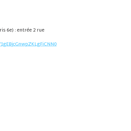
s 6e) : entrée 2 rue 
/d/1gEBjcGnwpZKLgFiCNN0