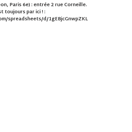
n, Paris 6e) : entrée 2 rue Corneille.
 toujours par ici ! :
.com/spreadsheets/d/1gEBjcGnwpZKL