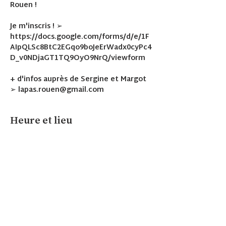
Rouen !
Je m'inscris ! ➢
https://docs.google.com/forms/d/e/1F
AIpQLSc8BtC2EGqo9boJeErWadx0cyPc4
D_v0NDjaGT1TQ9OyO9NrQ/viewform
+ d'infos auprès de Sergine et Margot
➢ lapas.rouen@gmail.com
Heure et lieu
14 oct. 2025, 09:30 – 12:30
Labo Victor Hugo, Rouen (salle 9)