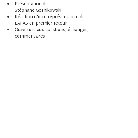
Présentation de 
Stéphane Gornikowski 
Réaction d'un.e représentant.e de 
LAPAS en premier retour 
Ouverture aux questions, échanges, 
commentaires 
Lien Zoom 
: 
https://us06web.zoom.us/j/8829122092
4?
pwd=OlNcDrADJh0QaeNgqedSu2W33hFs
7K.1
En lire plus >