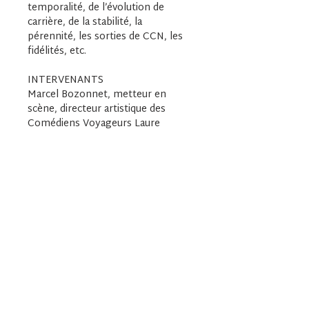
temporalité, de l’évolution de 
carrière, de la stabilité, la 
pérennité, les sorties de CCN, les 
fidélités, etc.
INTERVENANTS
Marcel Bozonnet, metteur en 
scène, directeur artistique des 
Comédiens Voyageurs Laure 
Delavier, administratrice de la 
compagnie Maguy Marin
Marie-Andrée Gougeon, directrice 
générale de Daniel Léveillé Danse
Daniel Larrieu, chorégraphe
Christophe Marquis, directeur de 
l’Echangeur, CDCN
Garance Roggero, administratrice 
de la compagnie Daniel Larrieu 
Jean-Luc Tartera, administrateur 
des Comédiens Voyageurs
Médiation : Sergio Chianca et 